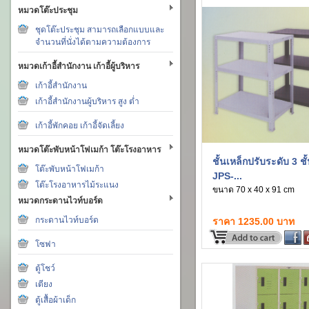
หมวดโต๊ะประชุม
ชุดโต๊ะประชุม สามารถเลือกแบบและ
จำนวนที่นั่งได้ตามความต้องการ
หมวดเก้าอี้สำนักงาน เก้าอี้ผู้บริหาร
เก้าอี้สำนักงาน
เก้าอี้สำนักงานผู้บริหาร สูง ต่ำ
เก้าอี้พักคอย เก้าอี้จัดเลี้ยง
หมวดโต๊ะพับหน้าโฟเมก้า โต๊ะโรงอาหาร
ชั้นเหล็กปรับระดับ 3 ชั
โต๊ะพับหน้าโฟเมก้า
JPS-...
โต๊ะโรงอาหารไม้ระแนง
ขนาด 70 x 40 x 91 cm
หมวดกระดานไวท์บอร์ด
กระดานไวท์บอร์ด
ราคา 1235.00 บาท
โซฟา
ตู้โชว์
เตียง
ตู้เสื้อผ้าเด็ก