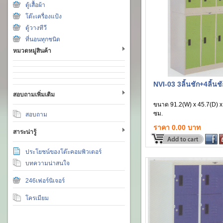
ตู้เสื้อผ้า
โต๊ะเครื่องแป้ง
ตู้วางทีวี
ที่นอนทุกชนิด
หมวดหมู่สินค้า
NVI-03 3ลิ้นชัก+4ลิ้นชั
สอบถามเพิ่มเติม
ขนาด 91.2(W) x 45.7(D) x
ซม.
สอบถาม
ราคา 0.00 บาท
สาระน่ารู้
ประโยชน์ของโต๊ะคอมพิวเตอร์
บทความน่าสนใจ
246เฟอร์นิเจอร์
โครเมียม