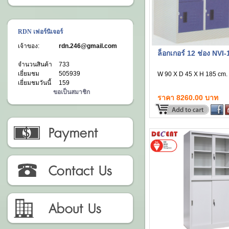
RDN เฟอร์นิเจอร์
เจ้าของ:
rdn.246@gmail.com
ล็อกเกอร์ 12 ช่อง NVI-
จำนวนสินค้า
733
เยี่ยมชม
505939
W 90 X D 45 X H 185 cm.
เยี่ยมชมวันนี้
159
ขอเป็นสมาชิก
ราคา 8260.00 บาท