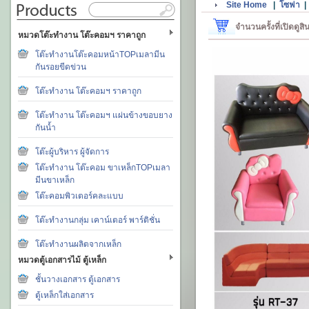
Site Home
|
โซฟา
จำนวนครั้งที่เปิดดูส
หมวดโต๊ะทำงาน โต๊ะคอมฯ ราคาถูก
โต๊ะทำงานโต๊ะคอมหน้าTOPเมลามีน
กันรอยขีดข่วน
โต๊ะทำงาน โต๊ะคอมฯ ราคาถูก
โต๊ะทำงาน โต๊ะคอมฯ แผ่นข้างขอบยาง
กันน้ำ
โต๊ะผู้บริหาร ผู้จัดการ
โต๊ะทำงาน โต๊ะคอม ขาเหล็กTOPเมลา
มีนขาเหล็ก
โต๊ะคอมพิวเตอร์คละแบบ
โต๊ะทำงานกลุ่ม เคาน์เตอร์ พาร์ติชั่น
โต๊ะทำงานผลิตจากเหล็ก
หมวดตู้เอกสารไม้ ตู้เหล็ก
ชั้นวางเอกสาร ตู้เอกสาร
ตู้เหล็กใส่เอกสาร