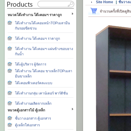
Site Home
|
ชั้นวางเ
จำนวนครั้งที่เปิดดูส
หมวดโต๊ะทำงาน โต๊ะคอมฯ ราคาถูก
โต๊ะทำงานโต๊ะคอมหน้าTOPเมลามีน
กันรอยขีดข่วน
โต๊ะทำงาน โต๊ะคอมฯ ราคาถูก
โต๊ะทำงาน โต๊ะคอมฯ แผ่นข้างขอบยาง
กันน้ำ
โต๊ะผู้บริหาร ผู้จัดการ
โต๊ะทำงาน โต๊ะคอม ขาเหล็กTOPเมลา
มีนขาเหล็ก
โต๊ะคอมพิวเตอร์คละแบบ
โต๊ะทำงานกลุ่ม เคาน์เตอร์ พาร์ติชั่น
โต๊ะทำงานผลิตจากเหล็ก
หมวดตู้เอกสารไม้ ตู้เหล็ก
ชั้นวางเอกสาร ตู้เอกสาร
ตู้เหล็กใส่เอกสาร