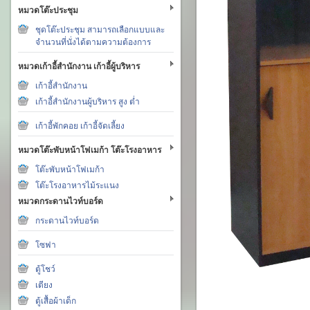
หมวดโต๊ะประชุม
ชุดโต๊ะประชุม สามารถเลือกแบบและ
จำนวนที่นั่งได้ตามความต้องการ
หมวดเก้าอี้สำนักงาน เก้าอี้ผู้บริหาร
เก้าอี้สำนักงาน
เก้าอี้สำนักงานผู้บริหาร สูง ต่ำ
เก้าอี้พักคอย เก้าอี้จัดเลี้ยง
หมวดโต๊ะพับหน้าโฟเมก้า โต๊ะโรงอาหาร
โต๊ะพับหน้าโฟเมก้า
โต๊ะโรงอาหารไม้ระแนง
หมวดกระดานไวท์บอร์ด
กระดานไวท์บอร์ด
โซฟา
ตู้โชว์
เตียง
ตู้เสื้อผ้าเด็ก